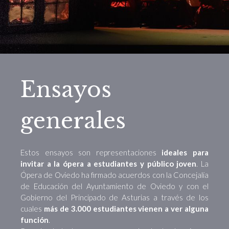
Ensayos
generales
Estos ensayos son representaciones
ideales para
invitar a la ópera a estudiantes y público joven
. La
Ópera de Oviedo ha firmado acuerdos con la Concejalía
de Educación del Ayuntamiento de Oviedo y con el
Gobierno del Principado de Asturias a través de los
cuales
más de 3.000 estudiantes vienen a ver alguna
función
.