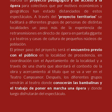
marcha un
proyecto pedagógico y de acceso a la
ópera
para colectivos que por motivos económicos y
geográficos han estado distanciados de estos
espectáculos. A través del
‘proyecto territorios’
se
facilitará a diferentes grupos de personas de distintas
localidades un paso más de la experiencia de
retransmisiones en directo de ópera en pantalla gigante
y a teatros y casas de cultura de pequeños núcleos de
población.
El primer paso del proyecto será el
encuentro previo
con el público
en la localidad de procedencia, en
coordinación con el Ayuntamiento de la localidad y a
través de una charla que abordará el contexto de la
obra y acercamiento al título que se va a ver en el
Teatro Campoamor. Después, los diferentes grupos
vendrán al teatro donde
conocerán las bambalinas y
el trabajo de poner en marcha una ópera
y donde
luego disfrutarán del espectáculo.