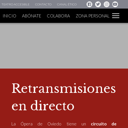
TEATRO ACCESIBLE
CONTACTO
CANAL ÉTICO
INICIO
ABÓNATE
COLABORA
ZONA PERSONAL
Retransmisiones
en directo
La Ópera de Oviedo tiene un
circuito de