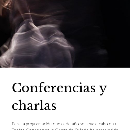
Conferencias y
charlas
Para la programación que cada año se lleva a cabo en el