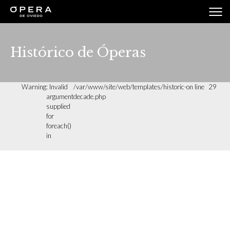
Histórico de Óperas
Warning
: Invalid
/var/www/site/web/templates/historic-
on line
29
argument
decade.php
supplied
for
foreach()
in