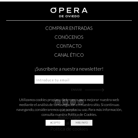
COMPRAR ENTRADAS
CONÓCENOS
CONTACTO
CANAL ÉTICO
¡Suscríbete a nuestra newsletter!
Utilizamos cookies propias y de terceros para mejorar nuestra web
mediante el análisis de tu navegación en nuestro sitio. Si continuas
navegando, consideraremos que aceptas su uso. Para más información,
¡Síguenos!
consulta nuestra Política de Cookies.
Aviso Legal
Canal Ético
ACEPTO
MÁS INFO
Política de cookies