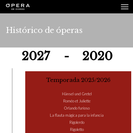
Histórico de óperas
2027
-
2020
Temporada 2025/2026
Hänsel und Gretel
Roméo et Juliette
Orlando furioso
La flauta mágica para la infancia
Rigolerdo
Rigoletto