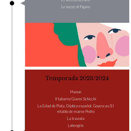
Le nozze di Figaro
Temporada 2023/2024
Manon
Il tabarro/Gianni Schicchi
La Edad de Plata. Díptico español. Goyescas/El
retablo de maese Pedro
La traviata
Lohengrin