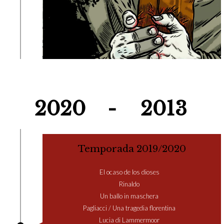
2020
-
2013
Temporada 2019/2020
El ocaso de los dioses
Rinaldo
Un ballo in maschera
Pagliacci / Una tragedia florentina
Lucia di Lammermoor