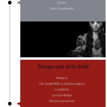
Ernani
Dolce Cenerentola
Temporada 2021/2022
Nabucco
Die Zauberflöte (La flauta mágica)
La bohème
Lucrezia Borgia
Adriana Lecouvreur