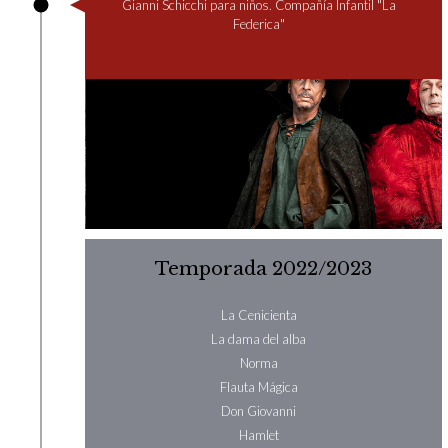
Gianni Schicchi para niños. Compañía Infantil "La
Federica"
Temporada 2022/2023
La Cenicienta
La dama del alba
Norma
Flauta Mágica
Don Giovanni
Hamlet