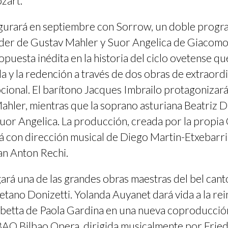
zart.
augurará en septiembre con Sorrow, un doble prog
der de Gustav Mahler y Suor Angelica de Giacomo 
opuesta inédita en la historia del ciclo ovetense qu
da y la redención a través de dos obras de extraord
ional. El barítono Jacques Imbrailo protagonizará 
ahler, mientras que la soprano asturiana Beatriz 
Suor Angelica. La producción, creada por la propia
á con dirección musical de Diego Martin-Etxebarri
an Anton Rechi.
ará una de las grandes obras maestras del bel cant
etano Donizetti. Yolanda Auyanet dará vida a la re
isabetta de Paola Gardina en una nueva coproducció
AO Bilbao Opera, dirigida musicalmente por Fried