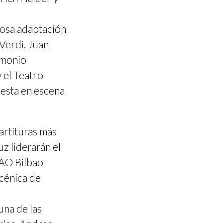
osa adaptación
Verdi. Juan
imonio
 el Teatro
uesta en escena
artituras más
z liderarán el
BAO Bilbao
scénica de
una de las