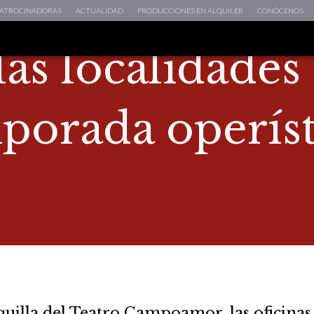
 PATROCINADORAS
ACTUALIDAD
PRODUCCIONES EN ALQUILER
CONÓCENOS
las localidades
orada operíst
quilla del Teatro Campoamor, las oficinas