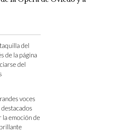
taquilla del
s de la página
ciarse del
s
grandes voces
s destacados
r la emoción de
brillante