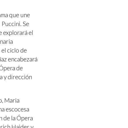
rama que une
Puccini. Se
e explorará el
inaria
el ciclo de
Díaz encabezará
 Ópera de
a y dirección
o, Maria
ina escocesa
n de la Ópera
rich Haider y