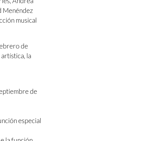
les, Andrea
vid Menéndez
cción musical
febrero de
rtística, la
septiembre de
unción especial
e la función