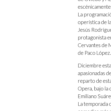
escénicamente 
La programació
operística de 
Jesús Rodrígue
protagonista e
Cervantes de M
de Paco López.
Diciembre esta
apasionadas de
reparto de est
Opera, bajo la
Emiliano Suáre
La temporada co