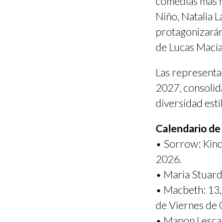
comedias más 
Niño, Natalia L
protagonizarán
de Lucas Macía
Las representa
2027, consolid
diversidad estil
Calendario de
• Sorrow: Kind
2026.
• Maria Stuard
• Macbeth: 13,
de Viernes de 
• Manon Lescau