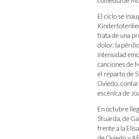
comedia de Mo
El ciclo se in
Kindertotenlie
trata de una pr
dolor, la pérdi
intensidad emoc
canciones de M
el reparto de 
Oviedo, contar
escénica de Jo
En octubre lleg
Stuarda, de Ga
frente a la El
de Oviedo y AB