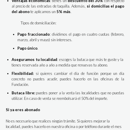
Ventajas económicas
: tienes un
descuento del 30%
con respecto
al precio de las entradas de taquilla. Además,
si domicilias el pago
del abono
te aplicamos un
5% más
.
Tipos de domiciliación:
Pago fraccionado
: dividimos el pago en cuatro cuotas (febrero,
marzo, abril y mayo) sin intereses.
Pago único
.
Aseguramos tu localidad
: escoges la butaca que más te guste y la
tienes reservada año a año a medida que renuevas tu abono.
Flexibilidad:
si quieres cambiar el día de función porque un día
concreto no puedes acudir, puedes hacerlo en las oficinas de la
Fundación.
Butaca libre:
puedes poner a la venta las localidades que no puedas
utilizar. En caso de venta se reembolsará el 50% del importe.
Si ya eres abonado
No es necesario que realices ningún trámite. Si quieres mejorar la
localidad, puedes hacerlo en nuestra oficina o por teléfono durante el mes