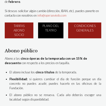
de
febrero
.
Sí deseas solicitar algún cambio (dirección, IBAN, etc), puedes ponerte en
contacto con nosotros en
info@operaoviedo.com
TARIFAS
PLANO DEL
CONDICIONES
ABONO
TEATRO
GENERALES
SOCIO
Abono público
Abono a las
cinco óperas de la temporada con un 15% de
descuento
con respecto a los precios en taquilla.
El abono incluye los
cinco títulos
de la temporada.
Flexibilidad:
si quieres cambiar el día de función porque un día
concreto no puedes acudir, puedes hacerlo en las oficinas de la
Fundación.
El abono público no se renueva. Cada año deberás escoger una
localidad según disponibilidad.