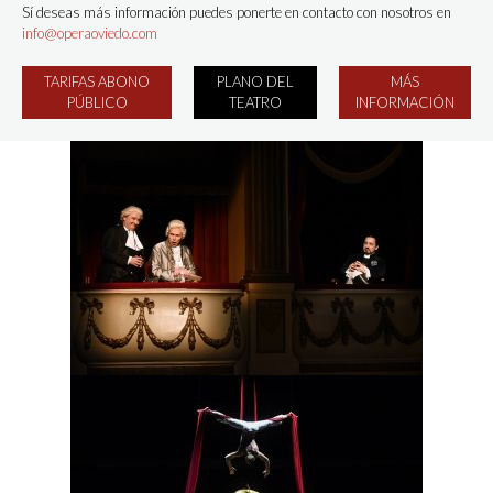
Sí deseas más información puedes ponerte en contacto con nosotros en
info@operaoviedo.com
TARIFAS ABONO
PLANO DEL
MÁS
PÚBLICO
TEATRO
INFORMACIÓN